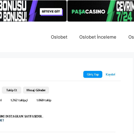
Oslobet
Oslobet İnceleme
Os